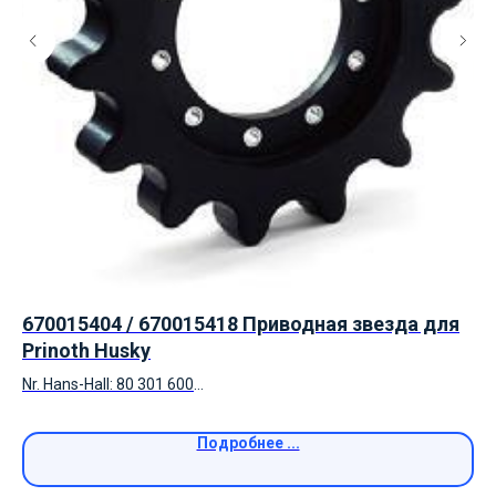
670015404 / 670015418 Приводная звезда для
Сн
50
Prinoth Husky
(
Nr. Hans-Hall: 80 301 600
До
Nr. Оригинал: 670015404 / 670015418
,
Подробнее ...