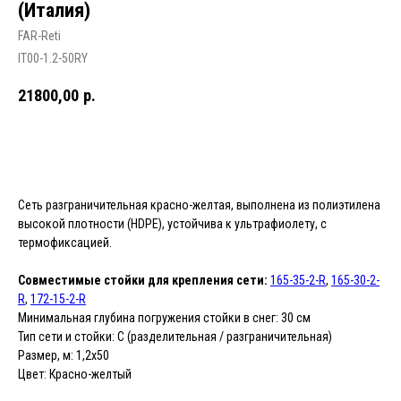
(Италия)
FAR-Reti
IT00-1.2-50RY
21800,00
р.
В корзину
Сеть разграничительная красно-желтая, выполнена из полиэтилена
высокой плотности (HDPE), устойчива к ультрафиолету, с
термофиксацией.
Совместимые стойки для крепления сети:
165-35-2-R
,
165-30-2-
R
,
172-15-2-R
Минимальная глубина погружения стойки в снег: 30 см
Тип сети и стойки: C (разделительная / разграничительная)
Размер, м: 1,2x50
Цвет: Красно-желтый