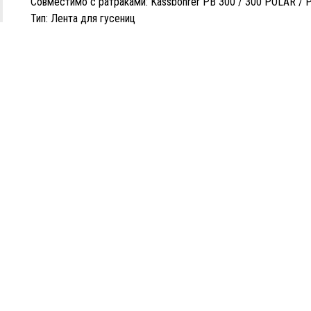
Совместимо с ратраками: Kässbohrer PB 300 / 300 POLAR / 
Тип: Лента для гусениц